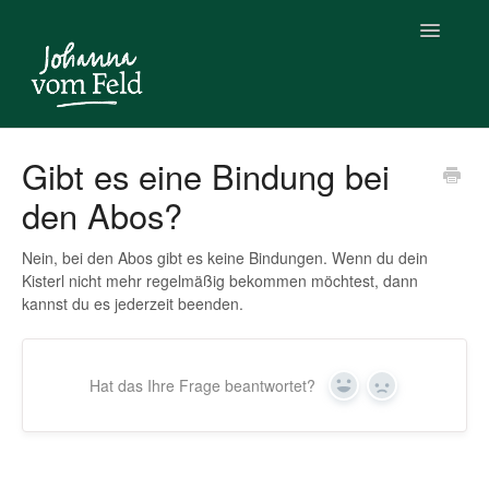
Toggle
Navigatio
Home
Gibt es eine Bindung bei
den Abos?
Unsere Produkte & Services
Privatkunden
Nein, bei den Abos gibt es keine Bindungen. Wenn du dein
Kisterl nicht mehr regelmäßig bekommen möchtest, dann
kannst du es jederzeit beenden.
Firmenkunden
Kontakt
Hat das Ihre Frage beantwortet?
Yes
No