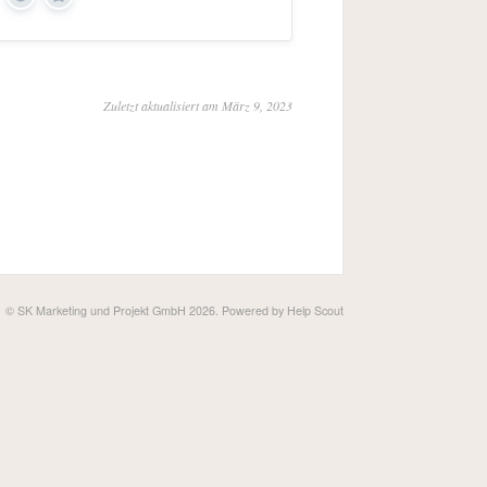
Yes
No
Zuletzt aktualisiert am März 9, 2023
©
SK Marketing und Projekt GmbH
2026.
Powered by
Help Scout